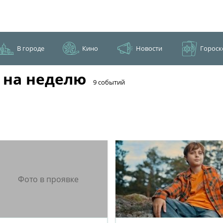
В городе
Кино
Новости
Гороск
 на неделю
​9 событий