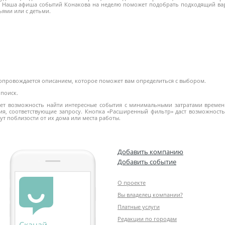
Наша афиша событий Конакова на неделю поможет подобрать подходящий вари
ьями или с детьми.
сопровождается описанием, которое поможет вам определиться с выбором.
поиск.
дает возможность найти интересные события с минимальными затратами времени
ия, соответствующие запросу. Кнопка «Расширенный фильтр» даст возможность 
ут поблизости от их дома или места работы.
Добавить компанию
Добавить событие
О проекте
Вы владелец компании?
Платные услуги
Редакции по городам
Скачай