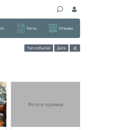
оп
Тесты
Отзывы
Тип события
Дата