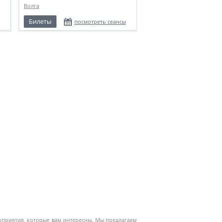
Волга
Билеты
посмотреть сеансы
роприятия, которые вам интересны. Мы предлагаем