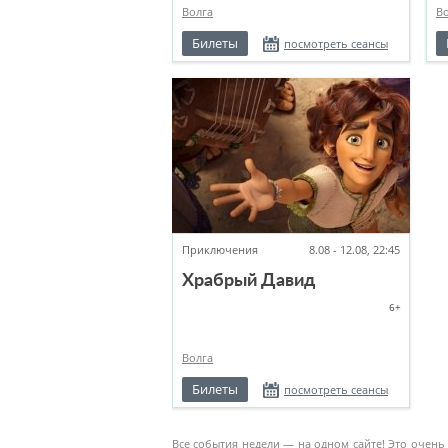
Волга
В
Билеты
посмотреть сеансы
Приключения
8.08 - 12.08, 22:45
Храбрый Давид
6+
Волга
Билеты
посмотреть сеансы
Все события недели — на одном сайте! Это очень