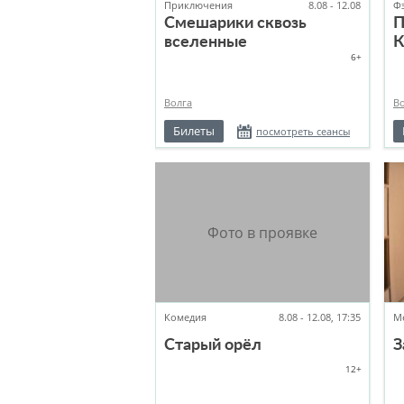
Приключения
8.08 - 12.08
Ф
Смешарики сквозь
П
вселенные
К
6+
Волга
В
Билеты
посмотреть сеансы
Комедия
8.08 - 12.08, 17:35
М
Старый орёл
З
12+