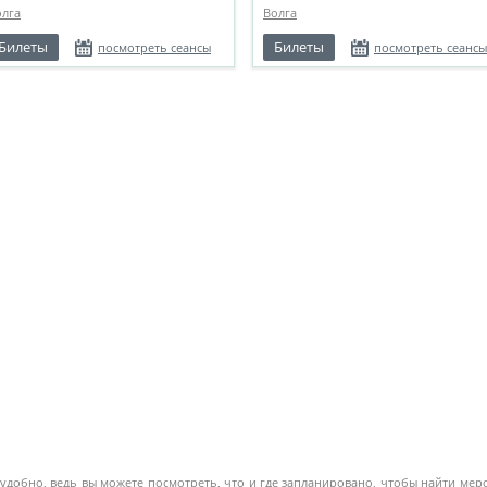
олга
Волга
Билеты
Билеты
посмотреть сеансы
посмотреть сеансы
 удобно, ведь вы можете посмотреть, что и где запланировано, чтобы найти ме