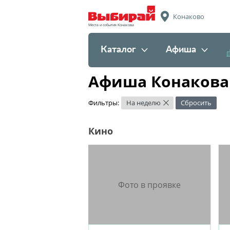
Конаково
Места и события Конакова
Каталог
Афиша
Афиша Конакова
Фильтры:
На неделю
Сбросить
×
Кино