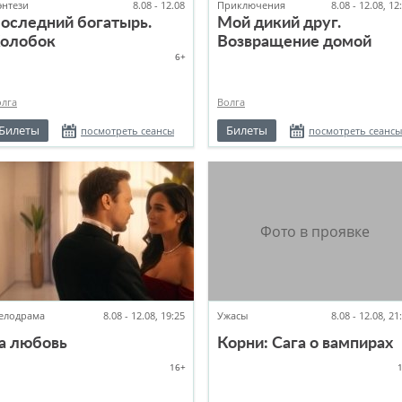
энтези
8.08 - 12.08
Приключения
8.08 - 12.08, 12
оследний богатырь.
Мой дикий друг.
олобок
Возвращение домой
6+
олга
Волга
Билеты
Билеты
посмотреть сеансы
посмотреть сеансы
елодрама
8.08 - 12.08, 19:25
Ужасы
8.08 - 12.08, 21
а любовь
Корни: Сага о вампирах
16+