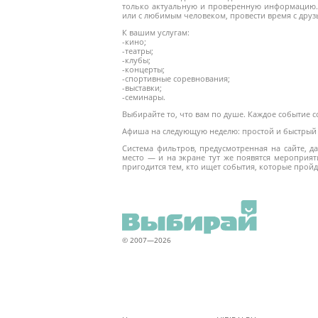
только актуальную и проверенную информацию. 
или с любимым человеком, провести время с друз
К вашим услугам:
-кино;
-театры;
-клубы;
-концерты;
-спортивные соревнования;
-выставки;
-семинары.
Выбирайте то, что вам по душе. Каждое событие 
Афиша на следующую неделю: простой и быстрый 
Система фильтров, предусмотренная на сайте, 
место — и на экране тут же появятся мероприят
пригодится тем, кто ищет события, которые пройд
© 2007—2026