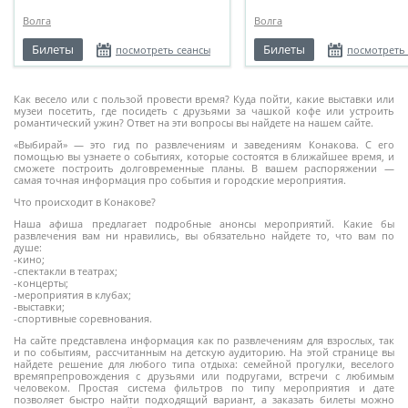
Волга
Волга
Билеты
Билеты
посмотреть сеансы
посмотреть
Как весело или с пользой провести время? Куда пойти, какие выставки или
музеи посетить, где посидеть с друзьями за чашкой кофе или устроить
романтический ужин? Ответ на эти вопросы вы найдете на нашем сайте.
«Выбирай» — это гид по развлечениям и заведениям Конакова. С его
помощью вы узнаете о событиях, которые состоятся в ближайшее время, и
сможете построить долговременные планы. В вашем распоряжении —
самая точная информация про события и городские мероприятия.
Что происходит в Конакове?
Наша афиша предлагает подробные анонсы мероприятий. Какие бы
развлечения вам ни нравились, вы обязательно найдете то, что вам по
душе:
-кино;
-спектакли в театрах;
-концерты;
-мероприятия в клубах;
-выставки;
-спортивные соревнования.
На сайте представлена информация как по развлечениям для взрослых, так
и по событиям, рассчитанным на детскую аудиторию. На этой странице вы
найдете решение для любого типа отдыха: семейной прогулки, веселого
времяпрепровождения с друзьями или подругами, встречи с любимым
человеком. Простая система фильтров по типу мероприятия и дате
позволяет быстро найти подходящий вариант, а заказать билеты можно