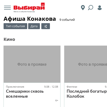
Места и события Конакова
Афиша Конакова
​9 событий
Тип события
Дата
Кино
Приключения
9.08 - 12.08
Фэнтези
9
Смешарики сквозь
Последний богатыр
вселенные
Колобок
6+