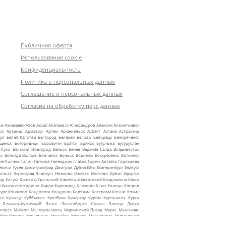
Публичная оферта
Использование cookie
Конфиденциальность
Политика о персональных данных
Соглашение о персональных данных
Согласие на обработку перс.данных
ыз
Азнакаево
Азов
Аксай
Алапаевск
Александров
Алексин
Альметьевск
ск
Арзамас
Армавир
Артём
Архангельск
Асбест
Астана
Астрахань
ул
Белая Калитва
Белгород
Белебей
Белово
Белорецк
Белореченск
ещенск
Богородицк
Боровичи
Братск
Брянск
Бугульма
Бугуруслан
 Луки
Великий Новгород
Вельск
Венёв
Верхняя Салда
Владивосток
ск
Вологда
Волхов
Волчанск
Вольск
Воронеж
Воскресенск
Воткинск
ие Поляны
Галич
Гатчина
Геленджик
Глазов
Горно‑Алтайск
Гороховец
евичи
Гусев
Димитровград
Дмитров
Дубна
Ейск
Екатеринбург
Елабуга
ольск
Зерноград
Златоуст
Иваново
Ижевск
Ипатово
Ирбит
Иркутск
ад
Калуга
Каменск‑Уральский
Каменск‑Шахтинский
Кандалакша
Канск
ы
Кингисепп
Кириши
Киров
Кировград
Климово
Клин
Клинцы
Ковров
уре
Конаково
Кондопога
Кондрово
Коряжма
Кострома
Котлас
Кохма
ск
Кузнецк
Куйбышев
Кулебаки
Кумертау
Курган
Курганинск
Курск
Ленинск‑Кузнецкий
Ленск
Лесосибирск
Ливны
Липецк
Лиски
огорск
Майкоп
Малоярославец
Мариинский Посад
Маркс
Махачкала
Михайловка
Мичуринск
Можайск
Моздок
Мончегорск
Муравленко
жные Челны
Надым
Назарово
Нальчик
Наро‑Фоминск
Нарьян‑Мар