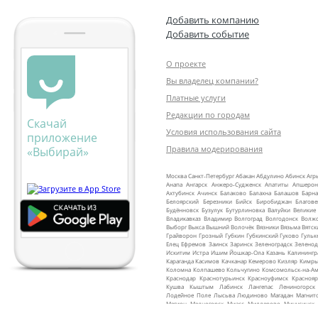
Добавить компанию
Добавить событие
О проекте
Вы владелец компании?
Платные услуги
Редакции по городам
Скачай
Условия использования сайта
приложение
Правила модерирования
«Выбирай»
Москва
Санкт‑Петербург
Абакан
Абдулино
Абинск
Агр
Анапа
Ангарск
Анжеро‑Судженск
Апатиты
Апшерон
Ахтубинск
Ачинск
Балаково
Балахна
Балашов
Барна
Белоярский
Березники
Бийск
Биробиджан
Благов
Будённовск
Бузулук
Бутурлиновка
Валуйки
Великие
Владикавказ
Владимир
Волгоград
Волгодонск
Волж
Выборг
Выкса
Вышний Волочёк
Вязники
Вязьма
Вятск
Грайворон
Грозный
Губкин
Губкинский
Гуково
Гульк
Елец
Ефремов
Заинск
Заринск
Зеленоградск
Зеленод
Искитим
Истра
Ишим
Йошкар‑Ола
Казань
Калинингр
Караганда
Касимов
Качканар
Кемерово
Кизляр
Кимр
Коломна
Колпашево
Кольчугино
Комсомольск‑на‑Ам
Краснодар
Краснотурьинск
Красноуфимск
Краснояр
Кушва
Кыштым
Лабинск
Лангепас
Лениногорск
Лодейное Поле
Лысьва
Людиново
Магадан
Магнит
Мегион
Медногорск
Миасс
Миллерово
Минусинск
Мурманск
Муром
Мценск
Мыски
Мышкин
Набере