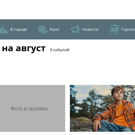
В городе
Кино
Новости
Гороск
на август
​9 событий