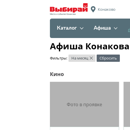
Конаково
Места и события Конакова
Каталог
Афиша
Афиша Конакова 
Фильтры:
На месяц
Сбросить
×
Кино