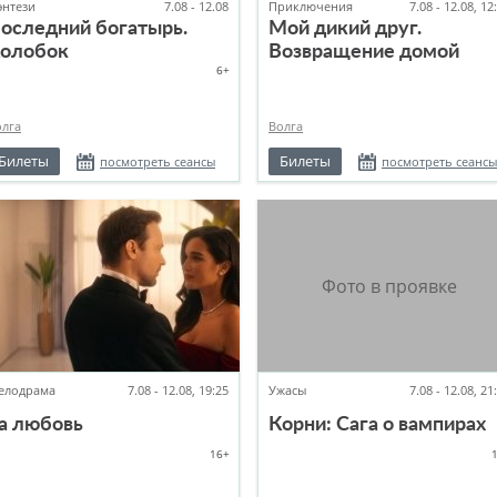
энтези
7.08 - 12.08
Приключения
7.08 - 12.08, 12
оследний богатырь.
Мой дикий друг.
олобок
Возвращение домой
6+
олга
Волга
Билеты
Билеты
посмотреть сеансы
посмотреть сеансы
елодрама
7.08 - 12.08, 19:25
Ужасы
7.08 - 12.08, 21
а любовь
Корни: Сага о вампирах
16+