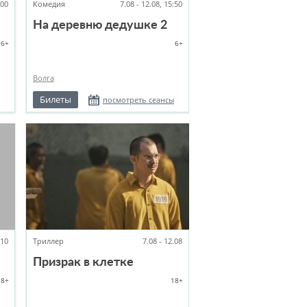
:00
Комедия
7.08 - 12.08, 15:50
На деревню дедушке 2
6+
6+
Волга
Билеты
посмотреть сеансы
:10
Триллер
7.08 - 12.08
Призрак в клетке
18+
18+