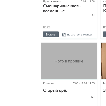
Приключения
7.08 - 12.08
Ф
Смешарики сквозь
П
вселенные
К
6+
Волга
В
Билеты
посмотреть сеансы
Комедия
7.08 - 12.08, 17:35
М
Старый орёл
З
12+