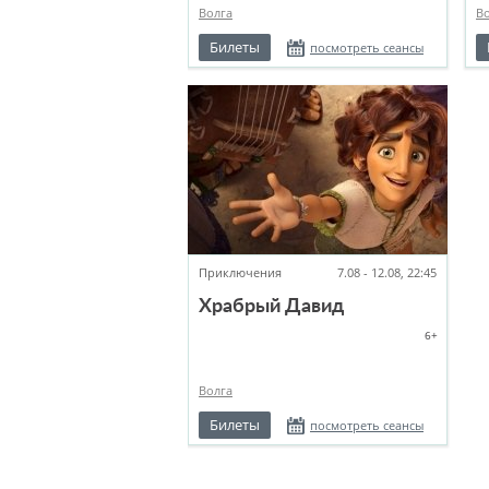
Волга
В
Билеты
посмотреть сеансы
Приключения
7.08 - 12.08, 22:45
Храбрый Давид
6+
Волга
Билеты
посмотреть сеансы