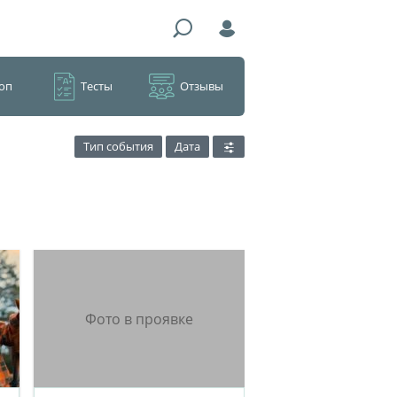
оп
Тесты
Отзывы
Тип события
Дата