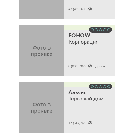

+7 (903) 6337386
FOHOW
Корпорация

8 (800) 7077821 (единая справочная)
Альянс
Торговый дом

+7 (647) 92 (tel)