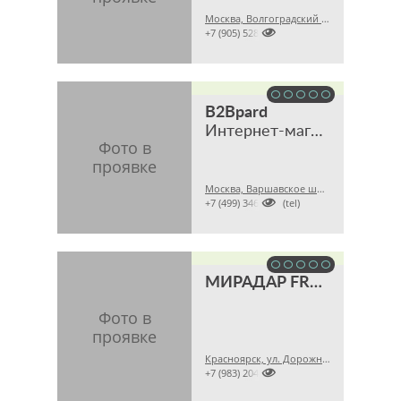
Москва, Волгоградский пр., 45А

+7 (905) 5285511
B2Bpard
Интернет-магазин
Москва, Варшавское шоссе, 28A

+7 (499) 3468121 (tel)
МИРАДАР FROCHI
Красноярск, ул. Дорожная, 16, пом. 1

+7 (983) 2042447