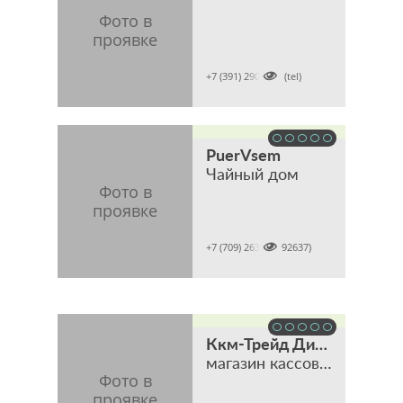

+7 (391) 2902001 (tel)
PuerVsem
Чайный дом

+7 (709) 2637 (7092637)
Ккм-Трейд Дистрибьюшен
магазин кассового, торгового и банковского оборудования