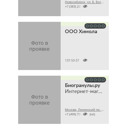
Новосибирск, ул. Б. Богаткова, 210/1, этаж 6, офис 608 (Торговый центр «Golden Field»)

+7 (383) 2079008
ООО Химола

137-53-57
Биогранулы.ру
Интернет-магазин биопрепаратов для септиков и дачных туалетов
Москва, Ленинский пр., 47

+7 (499) 7556309 (tel)