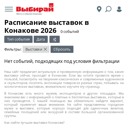
Места и события Конакова
Расписание выставок в
Конакове 2026
​0 событий
Тип события
Дата
Фильтры:
Выставки
Сбросить
×
Нет событий, подходящих под условия фильтрации
Наш сайт предлагает актуальную и проверенную информацию о том, какие
выставки сейчас проходят в Конакове. Если вы хотите провести время с
пользой, посмотреть на творения классических и современных художников
и скульпторов, посетить экспозиции товаров из разных стран, побывать на
зоологических выставках, внимательно изучите эту страницу.
В Конакове есть много музеев, экспоцентров и других площадок. Мы
знакомим вас с информацией о платных и бесплатных выставках, которые в
них проводятся. С нашей помощью вы обязательно найдете вариант,
который привлечет ваше внимание. На сайте представлены городские
музеи и выставки, которые хорошо подходят для одиночных визитов,
семейных посещений или экскурсий в составе большой организованной
группы.
Как найти лучшие выставки Конакова?